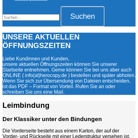
Suche
Suche
für:
UNSERE AKTUELLEN
ÖFFNUNGSZEITEN
Liebe Kundinnen und Kunden,
unsere aktuellen Öffnungszeiten können Sie unserer
Startseite entnehmen. Gerne können Sie bei uns aber auch
ONLINE ( info(at)herocopy.de ) bestellen und später abholen.
Wenn Sie sich zur Übersendung von Dateien entscheiden,
ist das PDF – Format von Vorteil. Rufen Sie an oder
schreiben Sie uns eine Mail.
Leimbindung
Der Klassiker unter den Bindungen
Die Vorderseite besteht aus einem Karton, der auf der
Vorder- und Rückseite mit einer Lederstruktur versehen ist.