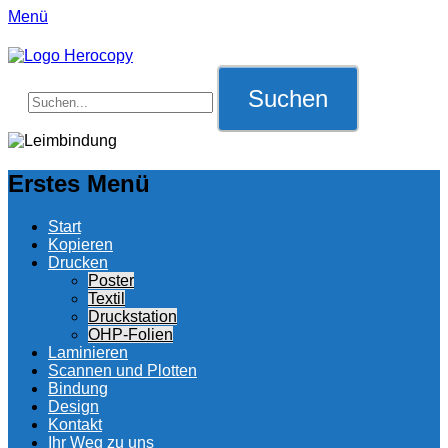
Menü
Suche
für:
Erstes Menü
Zum
Start
Inhalt:
Kopieren
Drucken
Poster
Textil
Druckstation
OHP-Folien
Laminieren
Scannen und Plotten
Bindung
Design
Kontakt
Ihr Weg zu uns