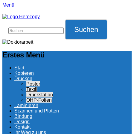
Menü
Suche
für:
Erstes Menü
Zum
Start
Inhalt:
Kopieren
Drucken
Poster
Textil
Druckstation
OHP-Folien
Laminieren
Scannen und Plotten
Bindung
Design
Kontakt
Ihr Weg zu uns